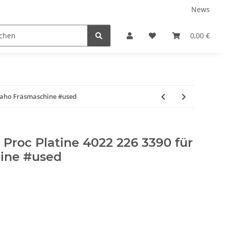
News
ns
0,00 €
 Maho Fräsmaschine #used
r Proc Platine 4022 226 3390 für
ine #used