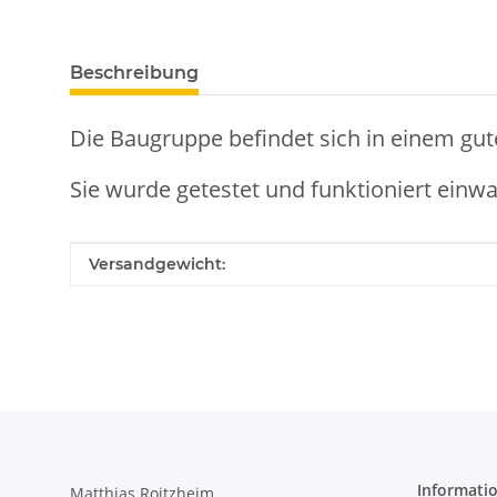
weitere Registerkarten anzeigen
Beschreibung
Die Baugruppe befindet sich in einem gut
Sie wurde getestet und funktioniert einwa
Produkteigenschaft
Wert
Versandgewicht:
Informati
Matthias Roitzheim