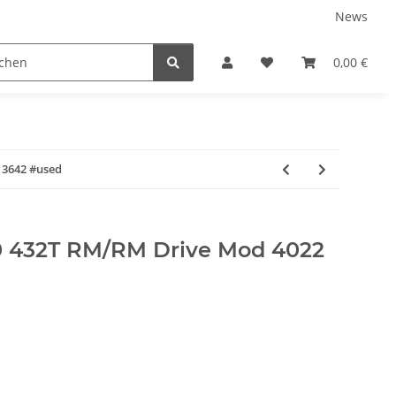
News
0,00 €
 3642 #used
0 432T RM/RM Drive Mod 4022