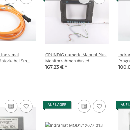
 Indramat
GRUNDIG numeric Manual Plus
Indramat MOD 2
Monitorrahmen #used
Prog
used
167,23 €
*
100,
AUF LAGER
AUF 