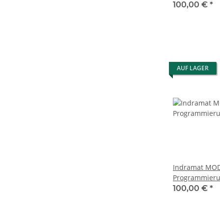
old stock
100,00 €
*
AUF LAGER
Indramat MOD17/1X0033-266
Programmier
100,00 €
*