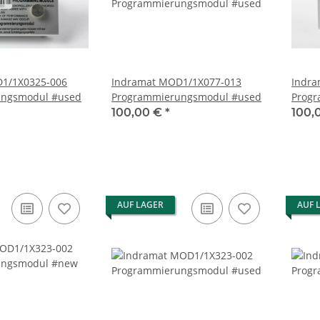
Indramat MOD1/1X077-013
Indramat MOD1
ungsmodul #used
Programmierungsmodul #used
Prog
100,00 €
*
100,
AUF LAGER
AUF 