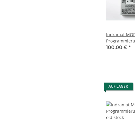
Indramat MOD1/1X0325-006
Programmier
100,00 €
*
AUF LAGER