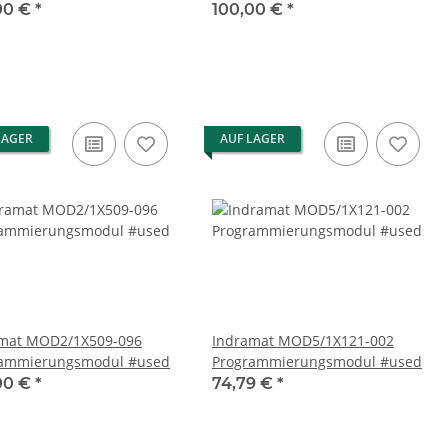
00 €
*
100,00 €
*
LAGER
AUF LAGER
/1X509-096
Indramat MOD5/1X121-002
rammierungsmodul #used
Programmierungsmodul #used
00 €
*
74,79 €
*