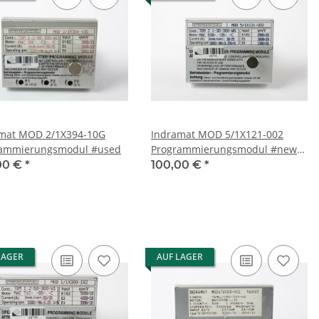
/1X394-10G
Indramat MOD 5/1X121-002
rammierungsmodul #used
Programmierungsmodul #new
old stock
00 €
*
100,00 €
*
LAGER
AUF LAGER