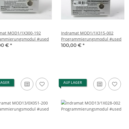
/1X300-192
Indramat MOD1/1X315-002
rammierungsmodul #used
Programmierungsmodul #used
00 €
*
100,00 €
*
LAGER
AUF LAGER