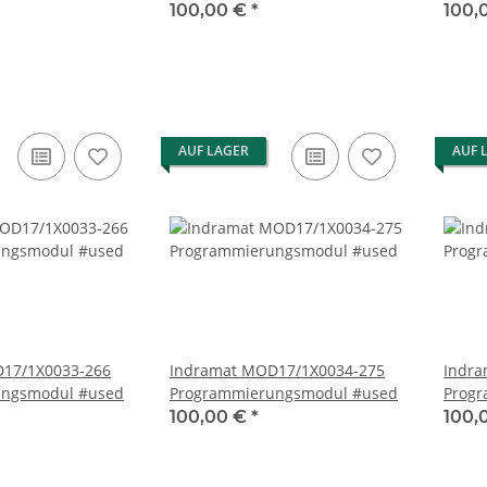
100,00 €
*
100,
AUF LAGER
AUF 
Indramat MOD17/1X0034-275
Indramat MOD2
ungsmodul #used
Programmierungsmodul #used
Prog
100,00 €
*
100,