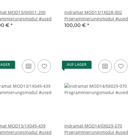
/0X051-200
Indramat MOD13/1X028-002
rammierungsmodul #used
Programmierungsmodul #used
00 €
*
100,00 €
*
LAGER
AUF LAGER
/1X049-439
Indramat MOD14/0X029-070
rammierungsmodul #used
Programmierungsmodul #used