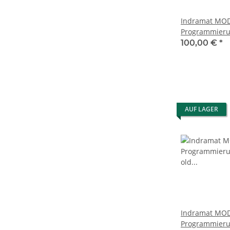
Indramat MOD1/1X323-002
Programmier
old stock
100,00 €
*
AUF LAGER
Indramat MOD13/1X0296-002
Programmier