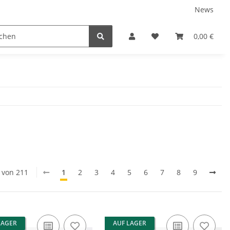
News
ns
0,00 €
0 von 211
1
2
3
4
5
6
7
8
9
LAGER
AUF LAGER