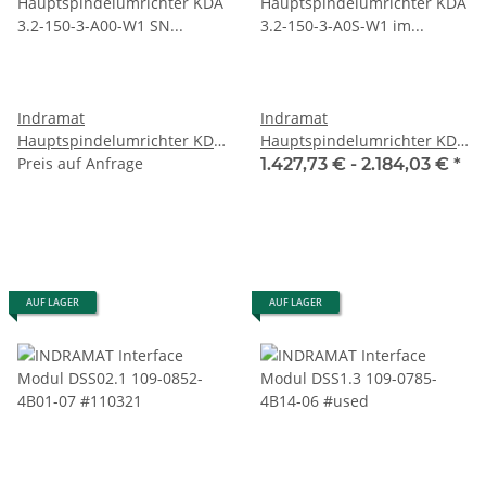
Indramat
Indramat
Hauptspindelumrichter KDA
Hauptspindelumrichter KDA
3.2-150-3-A00-W1 SN
Preis auf Anfrage
3.2-150-3-A0S-W1 im
1.427,73 € -
2.184,03 €
*
228169-01474 im Austausch
Austausch / Exchange
/ Exchange überholt
#refurbished
AUF LAGER
AUF LAGER