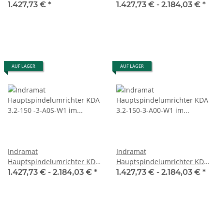
3.2-100-3-A0S-W1 SN
3.2-150 -3- A0S -W1 im
1.427,73 €
*
1.427,73 € -
2.184,03 €
*
238318-03445 im Austausch
Austausch / Exchange
/ Exchange überholt
#refurbished
AUF LAGER
AUF LAGER
Indramat
Indramat
Hauptspindelumrichter KDA
Hauptspindelumrichter KDA
3.2-150 -3-A0S-W1 im
3.2-150-3-A00-W1 im
1.427,73 € -
2.184,03 €
*
1.427,73 € -
2.184,03 €
*
Austausch / Exchange
Austausch / Exchange