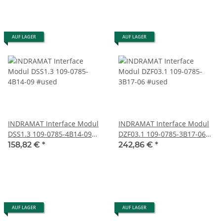
AUF LAGER
AUF LAGER
INDRAMAT Interface Modul
INDRAMAT Interface Modul
DSS1.3 109-0785-4B14-09
DZF03.1 109-0785-3B17-06
#used
#used
158,82 €
*
242,86 €
*
AUF LAGER
AUF LAGER