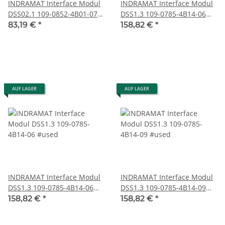
INDRAMAT Interface Modul
INDRAMAT Interface Modul
DSS02.1 109-0852-4B01-07
DSS1.3 109-0785-4B14-06
#110321
#used
83,19 €
*
158,82 €
*
AUF LAGER
AUF LAGER
INDRAMAT Interface Modul
INDRAMAT Interface Modul
DSS1.3 109-0785-4B14-06
DSS1.3 109-0785-4B14-09
#used
#used
158,82 €
*
158,82 €
*