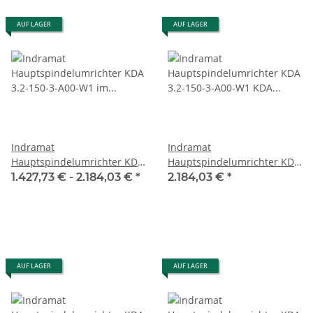
AUF LAGER
AUF LAGER
Indramat
Indramat
Hauptspindelumrichter KDA
Hauptspindelumrichter KDA
3.2-150-3-A00-W1 im
3.2-150-3-A00-W1 KDA 3.2-
1.427,73 € -
2.184,03 €
*
2.184,03 €
*
Austausch / Exchange
150-3-A0I-W1 KDA 3.2-150-3-
A0S-W1 im Austausch /
Exchange Kaufpreis
#refurbished
AUF LAGER
AUF LAGER