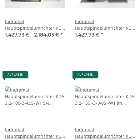
Indramat
Indramat
Hauptspindelumrichter KDA
Hauptspindelumrichter KDA
3.2-100-3-A0S-W1 im
3.2-100-3-A0S-W1 / KDA 3.2-
1.427,73 € -
2.184,03 €
*
1.427,73 €
*
Austausch / Exchange
100-3-A00-W1 im Austausch
/ Exchange überholt
AUF LAGER
AUF LAGER
Indramat
Indramat
Hauptspindelumrichter KDA
Hauptspindelumrichter KDA