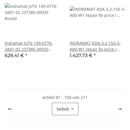
Indramat JUT6 109-0770-
INDRAMAT KDA 3.2-150-3-
3A01-02 237385-00933
A00-W1 repair fix price /
#used
Reparaturpauschale
629,41 €
*
1.427,73 €
*
Artikel 81 - 100 von 211
Seite
5