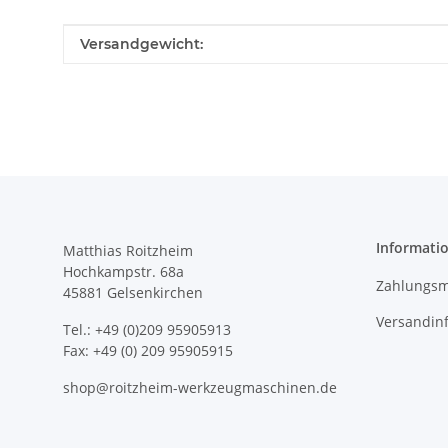
Produkteigenschaft
Wert
Versandgewicht:
Informati
Matthias Roitzheim
Hochkampstr. 68a
Zahlungsm
45881 Gelsenkirchen
Versandin
Tel.: +49 (0)209 95905913
Fax: +49 (0) 209 95905915
shop@roitzheim-werkzeugmaschinen.de