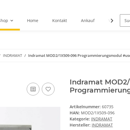
Shop
Home
Kontakt
Ankauf
Wir über u
INDRAMAT
Indramat MOD2/1X509-096 Programmierungsmodul #us
Indramat MOD2/
Programmierun
Artikelnummer:
60735
HAN:
MOD2/1X509-096
Kategorie:
INDRAMAT
Hersteller:
INDRAMAT