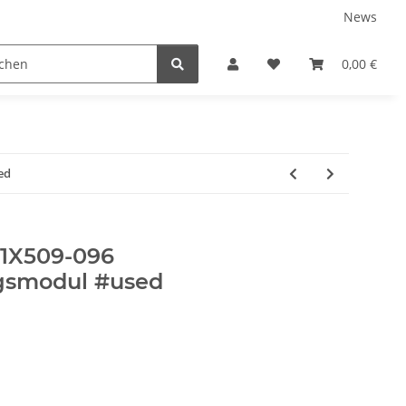
News
ns
0,00 €
ed
1X509-096
gsmodul #used