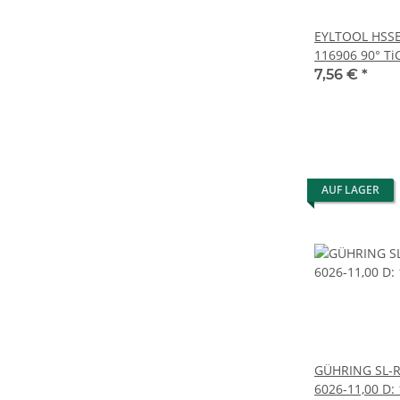
EYLTOOL HSSE
116906 90° T
7,56 €
*
AUF LAGER
GÜHRING SL-
6026-11,00 D: