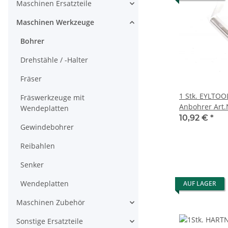
Maschinen Ersatzteile
Maschinen Werkzeuge
Bohrer
Drehstähle / -Halter
Fräser
1 Stk. EYLTOO
Fräswerkzeuge mit
Anbohrer Art.
Wendeplatten
blank 8,00x2
10,92 €
*
Gewindebohrer
NEU
Reibahlen
Senker
Wendeplatten
AUF LAGER
Maschinen Zubehör
Sonstige Ersatzteile