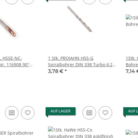
L HSSE-NC-
1 Stk. PROJAHN HSS-G
1Stk.
Nr. 116908 90°
Spiralbohrer DIN 338 Turbo 6,2
Bohre
5x79mm SD 8,0mm
mm Art.Nr. 140620 NEU
GU5 Ø
3,78 €
*
7,14
NEU
AUF LAGER
AUF 