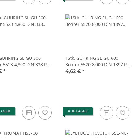
 GÜHRING SL-GU 500
1Stk. GÜHRING SL-GU 600
r 5523-4,800 DIN 338 R-
Bohrer 5520-8,000 DIN 1897 R-
 4,8 12 HSCO 0017082951
GU5 Ø8,0 HSCO 0016892261
 €
*
4,62 €
*
NEU
LAGER
AUF LAGER