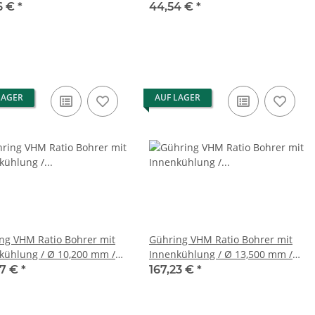
6 €
*
44,54 €
*
LAGER
AUF LAGER
ng VHM Ratio Bohrer mit
Gühring VHM Ratio Bohrer mit
g / Ø 10,200 mm /
Innenkühlung / Ø 13,500 mm /
5xD / DIN 6537L 5511
m7 / 5xD / DIN 6537L 5511
37 €
*
167,23 €
*
0 #new open box
13,500 #new open box