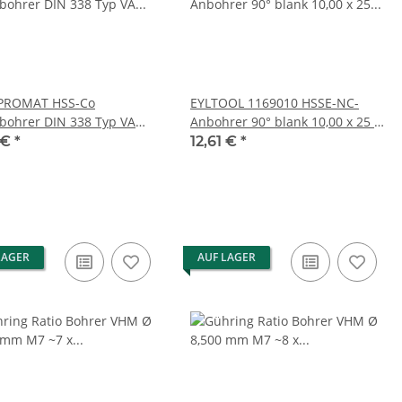
 PROMAT HSS-Co
EYLTOOL 1169010 HSSE-NC-
lbohrer DIN 338 Typ VA
Anbohrer 90° blank 10,00 x 25 x
60632 3,20 mm NEU
89 mm SD 10,0 mm NEU
 €
*
12,61 €
*
LAGER
AUF LAGER