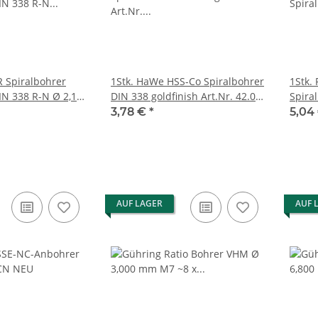
 Spiralbohrer
1Stk. HaWe HSS-Co Spiralbohrer
1Stk.
IN 338 R-N Ø 2,100
DIN 338 goldfinish Art.Nr. 42.026
Spira
 NEU
2.6mm NEU
40008
3,78 €
*
5,04
AUF LAGER
AUF 