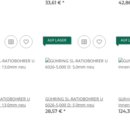
11,5mm Neu
33,61 €
*
42,8
AUF LAGER
AUF 
RATIOBOHRER U
GÜHRING SL-RATIOBOHRER U
Gühri
D: 13,0mm neu
6026-5,000 D: 5,0mm neu
Innenkühlun
m7 / 
28,57 €
*
124,
10.20