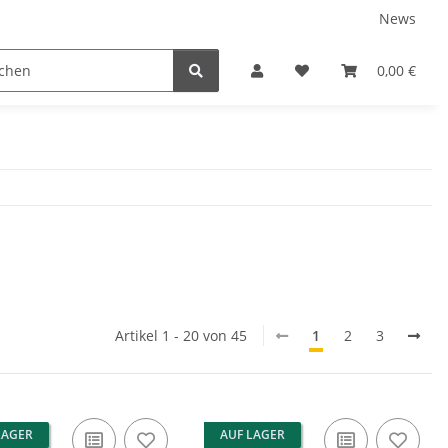
News
ns
0,00 €
Artikel 1 - 20 von 45
1
2
3
LAGER
AUF LAGER