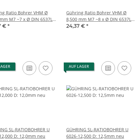
ng Ratio Bohrer VHM Ø
Gühring Ratio Bohrer VHM Ø
 mm M7 ~7 x Ø DIN 6537L
8,500 mm M7 ~8 x Ø DIN 6537L
IRE 5515 - 6,800 #new
nanoFIRE 5515 - 8,5000 #new
7 €
*
24,37 €
*
box
open box
LAGER
AUF LAGER
ING SL-RATIOBOHRER U
GÜHRING SL-RATIOBOHRER U
12,000 D: 12,0mm neu
6026-12,500 D: 12,5mm neu