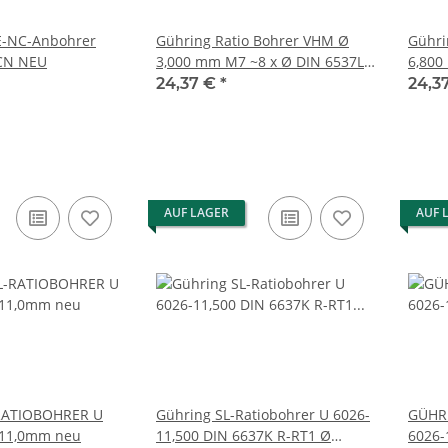
-NC-Anbohrer
Gühring Ratio Bohrer VHM Ø
Gühri
iCN NEU
3,000 mm M7 ~8 x Ø DIN 6537L
6,800
nanoFIRE 5651 - 3,000 #new
nanoF
24,37 €
*
24,3
open box
open 
AUF LAGER
AUF 
RATIOBOHRER U
Gühring SL-Ratiobohrer U 6026-
GÜHR
 11,0mm neu
11,500 DIN 6637K R-RT1 Ø
6026-