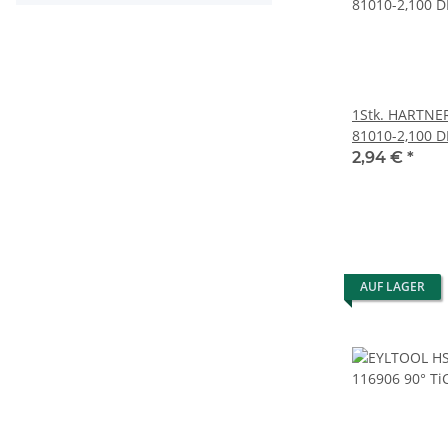
1Stk. HARTNER
81010-2,100 D
HSS 60592372
2,94 €
*
AUF LAGER