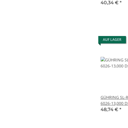
40,34 €
*
AUF LAGER
GÜHRING SL-
6026-13,000 
48,74 €
*