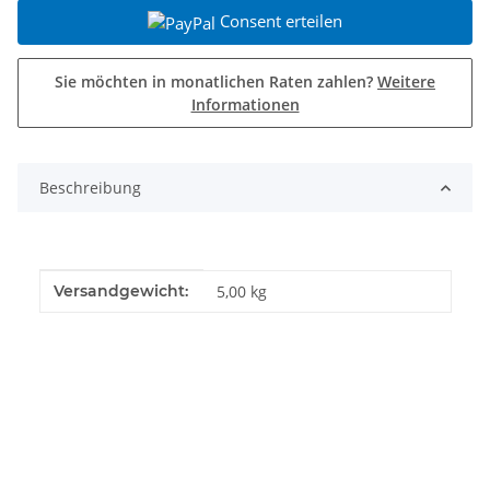
Consent erteilen
Sie möchten in monatlichen Raten zahlen?
Weitere
Informationen
Beschreibung
Produkteigenschaft
Wert
Versandgewicht:
5,00 kg