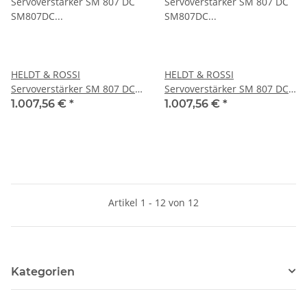
HELDT & ROSSI
HELDT & ROSSI
Servoverstärker SM 807 DC
Servoverstärker SM 807 DC
SM807DC 750-75 mit Trafo
SM807DC 750-75 mit Trafo
1.007,56 €
*
1.007,56 €
*
DT 4-30 #used
DT 4-30 #used
Artikel 1 - 12 von 12
Kategorien