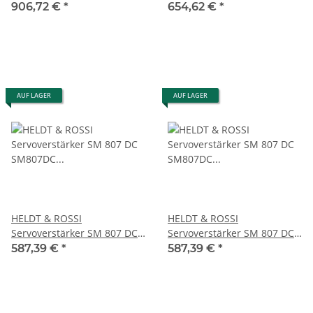
807E 1250-90 mit Trafo DT
807E1250-90 #used
906,72 €
*
654,62 €
*
4/40
AUF LAGER
AUF LAGER
HELDT & ROSSI
HELDT & ROSSI
Servoverstärker SM 807 DC
Servoverstärker SM 807 DC
SM807DC 1000-120
SM807DC 1000-120
587,39 €
*
587,39 €
*
ELBG.018 SM 806/807
ELBG.018 SM 806/807
gebraucht
gebraucht