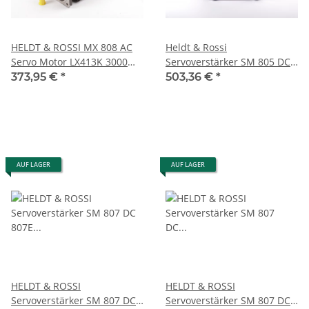
HELDT & ROSSI MX 808 AC
Heldt & Rossi
Servo Motor LX413K 3000
Servoverstärker SM 805 DC
U/min gebraucht
SM805DC 1750-90 #used
373,95 €
*
503,36 €
*
AUF LAGER
AUF LAGER
HELDT & ROSSI
HELDT & ROSSI
Servoverstärker SM 807 DC
Servoverstärker SM 807 DC