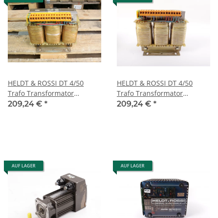
HELDT & ROSSI DT 4/50
HELDT & ROSSI DT 4/50
Trafo Transformator
Trafo Transformator
prim.380V 2,4A sek.2x18-0-
prim.380V 2,4A sek.2x18-0-
209,24 €
*
209,24 €
*
18V 1A 2x110 gebraucht
18V 1A 2x110V 4A 1200VA
#used
AUF LAGER
AUF LAGER