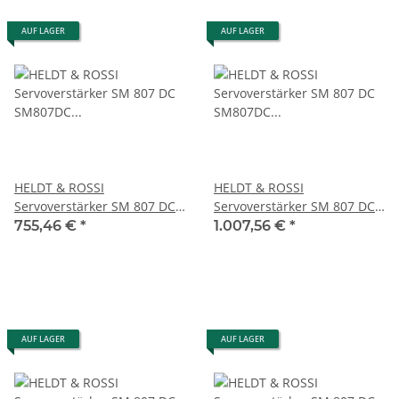
AUF LAGER
AUF LAGER
HELDT & ROSSI
HELDT & ROSSI
Servoverstärker SM 807 DC
Servoverstärker SM 807 DC
SM807DC 1250-90 S2-7300
SM807DC 750-75 mit Trafo
755,46 €
*
1.007,56 €
*
#used
DT 4-30 #used
AUF LAGER
AUF LAGER