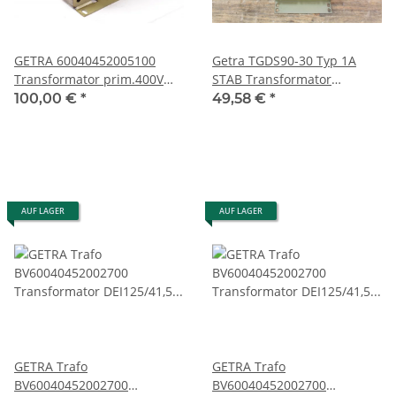
GETRA 60040452005100
Getra TGDS90-30 Typ 1A
Transformator prim.400V
STAB Transformator
+-5% sec.0-230V/2,75A
prim.3x400V AC
100,00 €
*
49,58 €
*
kVA0,63 gebraucht
sec.30A/24V=1(+)2(-)1A/24V
Stab=3(+)4(-) #used
AUF LAGER
AUF LAGER
GETRA Trafo
GETRA Trafo
BV60040452002700
BV60040452002700