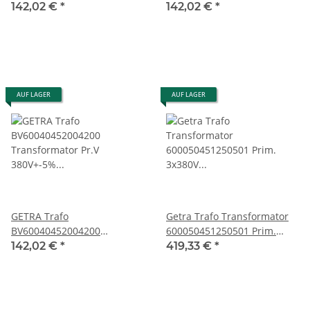
Transformator DEI125/41,5
Transformator DEI125/41,5
142,02 €
*
142,02 €
*
346VA aus Deckel Maho
346VA aus Deckel Maho
gebraucht
gebraucht
AUF LAGER
AUF LAGER
GETRA Trafo
Getra Trafo Transformator
BV60040452004200
600050451250501 Prim.
Transformator Pr.V
3x380V Sek. 3x165V 13,98A
142,02 €
*
419,33 €
*
380V+-5% 0,750kVA Sek.V/A
gebraucht
220/2,6 24/4,5 12/4,2 6/3
gebraucht