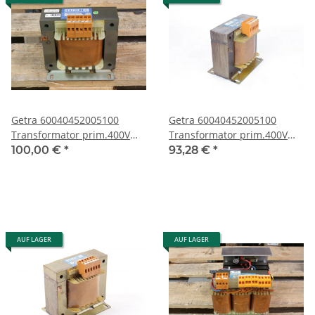
Getra 60040452005100
Getra 60040452005100
Transformator prim.400V
Transformator prim.400V
+-5% sec.0-230V/2,75A
+-5% sec.0-230V/2,75A
100,00 €
*
93,28 €
*
kVA0,63
kVA0,63 #used
AUF LAGER
AUF LAGER