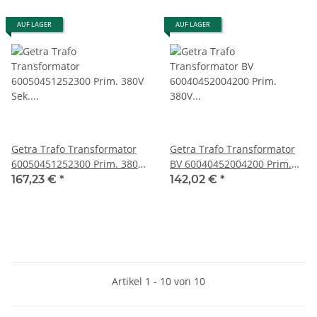
AUF LAGER
AUF LAGER
Getra Trafo Transformator
Getra Trafo Transformator
60050451252300 Prim. 380V
BV 60040452004200 Prim.
Sek. 42-48V 3A gebraucht
380V Sek 220/2,6 24/4,5
167,23 €
*
142,02 €
*
12/4,2 6/3 gebraucht
Artikel 1 - 10 von 10