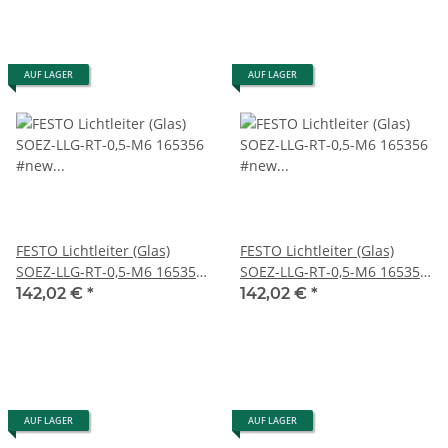
AUF LAGER
AUF LAGER
FESTO Lichtleiter (Glas)
FESTO Lichtleiter (Glas)
SOEZ-LLG-RT-0,5-M6 165356
SOEZ-LLG-RT-0,5-M6 165356
#new sealed
#new w/o box
142,02 €
*
142,02 €
*
AUF LAGER
AUF LAGER