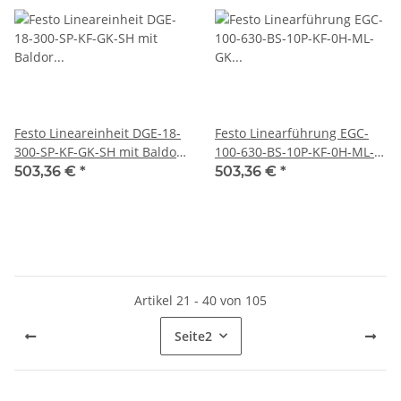
Festo Lineareinheit DGE-18-
Festo Linearführung EGC-
300-SP-KF-GK-SH mit Baldor
100-630-BS-10P-KF-0H-ML-
BSM1R-01-40-701
GK #used
503,36 €
*
503,36 €
*
Servomotor #used
Artikel 21 - 40 von 105
Seite
2