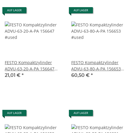
AUF LAGER
AUF LAGER
FESTO Kompaktzylinder
FESTO Kompaktzylinder
ADVU-63-20-A-PA 156647
ADVU-63-80-A-PA 156653
#used
#used
21,01 €
*
60,50 €
*
AUF LAGER
AUF LAGER