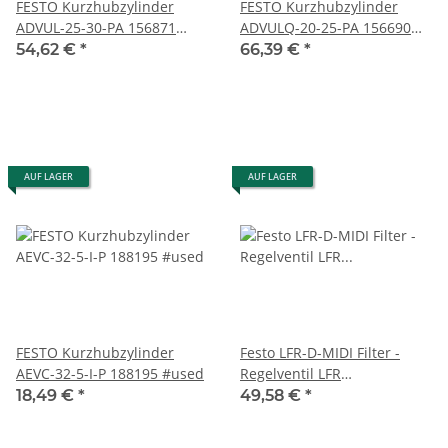
FESTO Kurzhubzylinder
FESTO Kurzhubzylinder
ADVUL-25-30-PA 156871
ADVULQ-20-25-PA 156690
#used
FN08 #new open box
54,62 €
*
66,39 €
*
AUF LAGER
AUF LAGER
FESTO Kurzhubzylinder
Festo LFR-D-MIDI Filter -
AEVC-32-5-I-P 188195 #used
Regelventil LFR
Vollmetallausführung
18,49 €
*
49,58 €
*
gebraucht