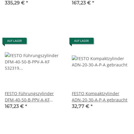
gebraucht
532319 ED08 gebraucht
335,29 €
*
167,23 €
*
AUF LAGER
AUF LAGER
FESTO Führungszylinder
FESTO Kompaktzylinder
DFM-40-50-B-PPV-A-KF
ADN-20-30-A-P-A gebraucht
532319 ED08 gebraucht
167,23 €
*
32,77 €
*