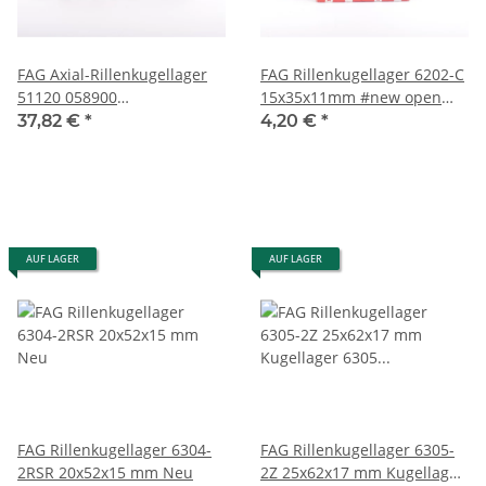
FAG Axial-Rillenkugellager
FAG Rillenkugellager 6202-C
51120 058900
15x35x11mm #new open
100x135x25mm #new open
box
37,82 €
*
4,20 €
*
box
AUF LAGER
AUF LAGER
FAG Rillenkugellager 6304-
FAG Rillenkugellager 6305-
2RSR 20x52x15 mm Neu
2Z 25x62x17 mm Kugellager