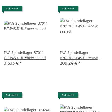
AUF LAGER
AUF LAGER
FAG Spindellager B7011
FAG Spindellager
E.T.P4S.DUL #new sealed
B7013E.T.P4S.UL #new
sealed
315,13 €
*
209,24 €
*
AUF LAGER
AUF LAGER