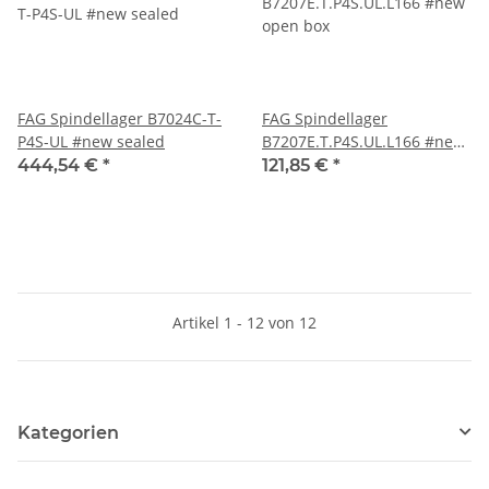
FAG Spindellager B7024C-T-
FAG Spindellager
P4S-UL #new sealed
B7207E.T.P4S.UL.L166 #new
open box
444,54 €
*
121,85 €
*
Artikel 1 - 12 von 12
Kategorien