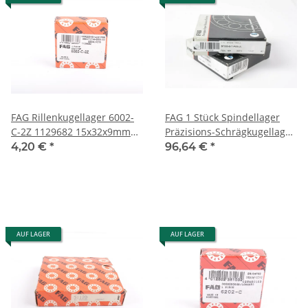
FAG Rillenkugellager 6002-
FAG 1 Stück Spindellager
C-2Z 1129682 15x32x9mm
Präzisions-Schrägkugellager
#new open box
B7008-E-T-P4S-UL #used
4,20 €
*
96,64 €
*
AUF LAGER
AUF LAGER