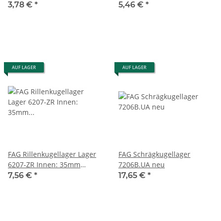
6305 2Z Neu
3,78 €
*
5,46 €
*
AUF LAGER
AUF LAGER
FAG Rillenkugellager Lager
FAG Schrägkugellager
6207-ZR Innen: 35mm
7206B.UA neu
Außen: 72mm Breite: 17mm
7,56 €
*
17,65 €
*
#used