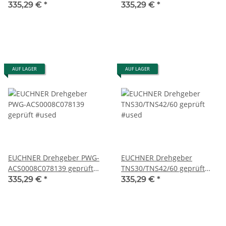
gebraucht
#used
335,29 €
*
335,29 €
*
AUF LAGER
AUF LAGER
EUCHNER Drehgeber PWG-
EUCHNER Drehgeber
ACS0008C078139 geprüft
TNS30/TNS42/60 geprüft
#used
#used
335,29 €
*
335,29 €
*