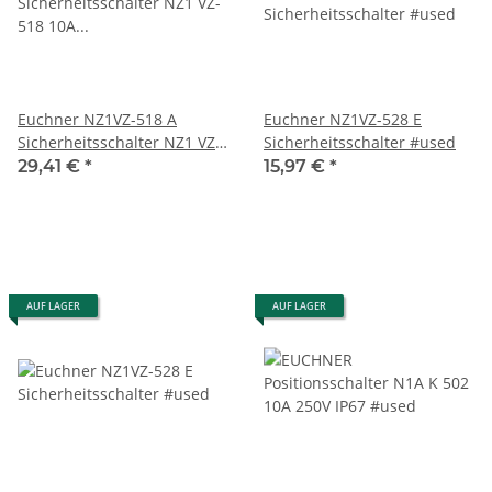
Euchner NZ1VZ-518 A
Euchner NZ1VZ-528 E
Sicherheitsschalter NZ1 VZ-
Sicherheitsschalter #used
518 10A 250V IP67
29,41 €
*
15,97 €
*
gebraucht
AUF LAGER
AUF LAGER