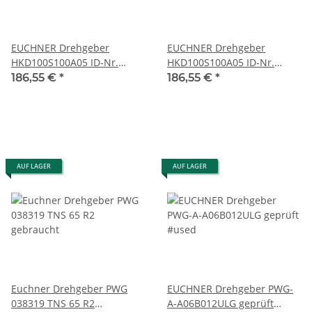
EUCHNER Drehgeber
EUCHNER Drehgeber
HKD100S100A05 ID-Nr.
HKD100S100A05 ID-Nr.
054866 gebraucht
054866 gebraucht
186,55 €
*
186,55 €
*
AUF LAGER
AUF LAGER
Euchner Drehgeber PWG
EUCHNER Drehgeber PWG-
038319 TNS 65 R2
A-A06B012ULG geprüft