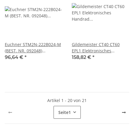
Euchner STM2N-222B024-M
Gildemeister CT40 CT60
(BEST. NR. 092048)
EPL1 Elektronisches
Sicherheitsschalter STM
Handrad Euchner HRE C
96,64 €
*
158,82 €
*
#new open box
1235 gebraucht
Artikel 1 - 20 von 21
Seite
1