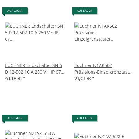
AUF LAGER
AUF LAGER
EUCHNER Endschalter SN 5
Euchner N1AK502
D 12-502 10 A 250 V ~ IP 67
Präzisions-Einzelgrenztaster
gebraucht EK21024
Kugelstößel #used
41,18 €
*
21,01 €
*
AUF LAGER
AUF LAGER