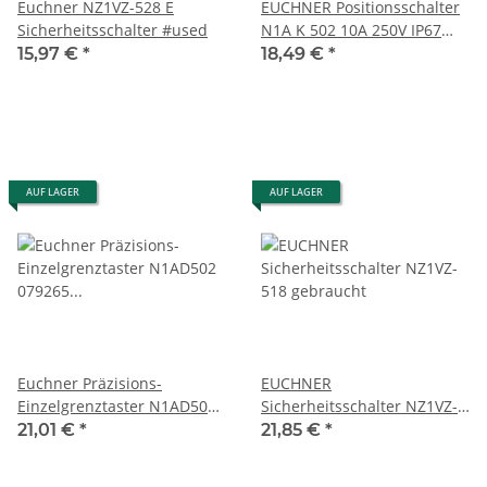
Euchner NZ1VZ-528 E
EUCHNER Positionsschalter
Sicherheitsschalter #used
N1A K 502 10A 250V IP67
#used
15,97 €
*
18,49 €
*
AUF LAGER
AUF LAGER
Euchner Präzisions-
EUCHNER
Einzelgrenztaster N1AD502
Sicherheitsschalter NZ1VZ-
079265 DIN 43693 #used
518 gebraucht
21,01 €
*
21,85 €
*