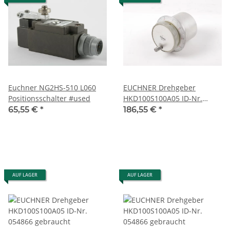
Euchner NG2HS-510 L060
EUCHNER Drehgeber
Positionsschalter #used
HKD100S100A05 ID-Nr.
054866 #used
65,55 €
*
186,55 €
*
AUF LAGER
AUF LAGER