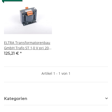
ELTRA Transformatorenbau
GmbH Trafo ST 1,0 V pri 208-
230-380-400-415-440-460-
125,21 €
*
480-500-525-550V sec
2x115V 4,35A #used
Artikel 1 - 1 von 1
Kategorien