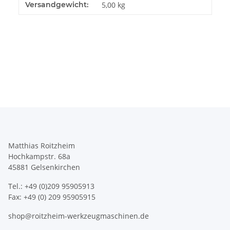
Produkteigenschaft
Wert
Versandgewicht:
5,00 kg
Matthias Roitzheim
Hochkampstr. 68a
45881 Gelsenkirchen
Tel.: +49 (0)209 95905913
Fax: +49 (0) 209 95905915
shop@roitzheim-werkzeugmaschinen.de