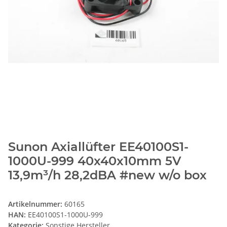
Sunon Axiallüfter EE40100S1-
1000U-999 40x40x10mm 5V
13,9m³/h 28,2dBA #new w/o box
Artikelnummer:
60165
HAN:
EE40100S1-1000U-999
Kategorie:
Sonstige Hersteller