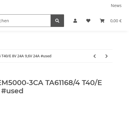
News
ns
0,00 €
T40/E 8V 24A 9,6V 24A #used
EM5000-3CA TA61168/4 T40/E
 #used