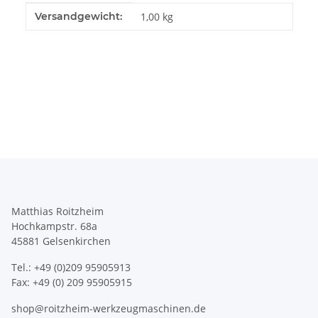
Produkteigenschaft
Wert
Versandgewicht:
1,00 kg
Matthias Roitzheim
Hochkampstr. 68a
45881 Gelsenkirchen
Tel.: +49 (0)209 95905913
Fax: +49 (0) 209 95905915
shop@roitzheim-werkzeugmaschinen.de