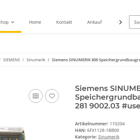
Shop
Home
Kontakt
Ankauf
Wir über u
SIEMENS
Sinumerik
Siemens SINUMERIK 800 Speichergrundbaugru
Siemens SINUME
Speichergrundb
281 9002.03 #us
Artikelnummer:
110204
HAN:
6FX1128-1BB00
Kategorie:
Sinumerik