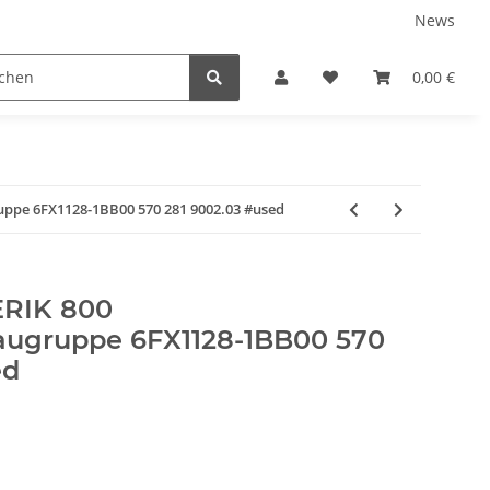
News
ns
0,00 €
ppe 6FX1128-1BB00 570 281 9002.03 #used
RIK 800
augruppe 6FX1128-1BB00 570
ed