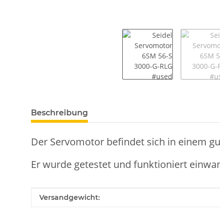
weitere Registerkarten anzeigen
Beschreibung
Der Servomotor befindet sich in einem gu
Er wurde getestet und funktioniert einwan
Produkteigenschaft
Wert
Versandgewicht: