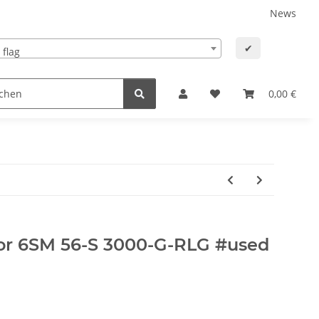
News
✔
ns
0,00 €
or 6SM 56-S 3000-G-RLG #used