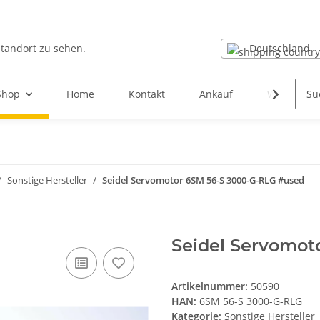
Deutschland
Standort zu sehen.
Shop
Home
Kontakt
Ankauf
Wir über u
Sonstige Hersteller
Seidel Servomotor 6SM 56-S 3000-G-RLG #used
Seidel Servomot
Artikelnummer:
50590
HAN:
6SM 56-S 3000-G-RLG
Kategorie:
Sonstige Hersteller