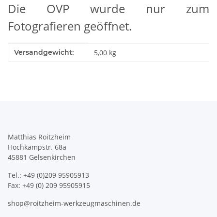
Die OVP wurde nur zum
Fotografieren geöffnet.
Produkteigenschaft
Wert
Versandgewicht:
5,00 kg
Matthias Roitzheim
Hochkampstr. 68a
45881 Gelsenkirchen
Tel.: +49 (0)209 95905913
Fax: +49 (0) 209 95905915
shop@roitzheim-werkzeugmaschinen.de