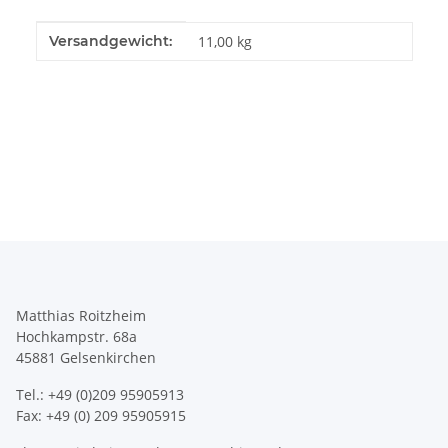
Produkteigenschaft
Wert
Versandgewicht:
11,00 kg
Matthias Roitzheim
Hochkampstr. 68a
45881 Gelsenkirchen
Tel.: +49 (0)209 95905913
Fax: +49 (0) 209 95905915