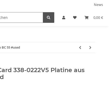
News
0,00 €
o BC 55 #used
Card 338-0222V5 Platine aus
ed