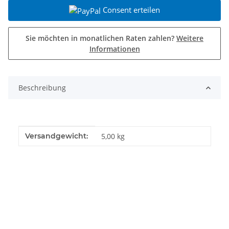
Consent erteilen
Sie möchten in monatlichen Raten zahlen?
Weitere
Informationen
Beschreibung
Produkteigenschaft
Wert
Versandgewicht:
5,00 kg