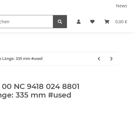
News
0,00 €
ab Länge: 335 mm #used
/ 00 NC 9418 024 8801
nge: 335 mm #used