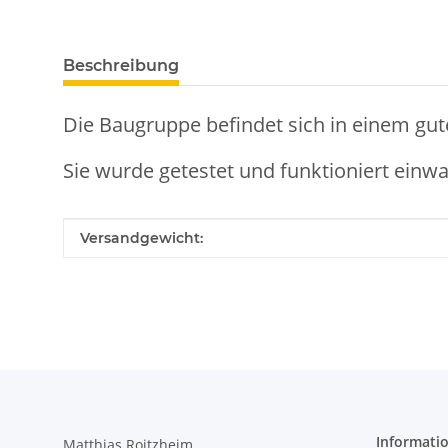
weitere Registerkarten anzeigen
Beschreibung
Die Baugruppe befindet sich in einem gu
Sie wurde getestet und funktioniert einwa
Produkteigenschaft
Wert
Versandgewicht:
Informati
Matthias Roitzheim