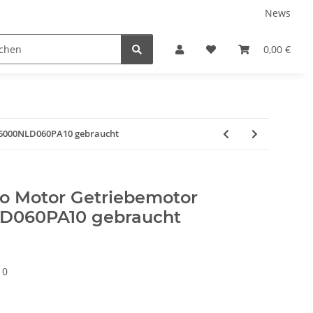
News
0,00 €
6000NLD060PA10 gebraucht
o Motor Getriebemotor
D060PA10 gebraucht
10