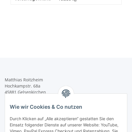
Matthias Roitzheim
Hochkampstr. 68a
45881 Gelsenkirchen
Tel.: +49 (0)209 95905913
Wie wir Cookies & Co nutzen
Fax: +49 (0) 209 95905915
Durch Klicken auf „Alle akzeptieren“ gestatten Sie den
shop@roitzheim-werkzeugmaschinen.de
Einsatz folgender Dienste auf unserer Website: YouTube,
Informationen
Vimeo, PayPal Express Checkout und Ratenzahlung. Sie