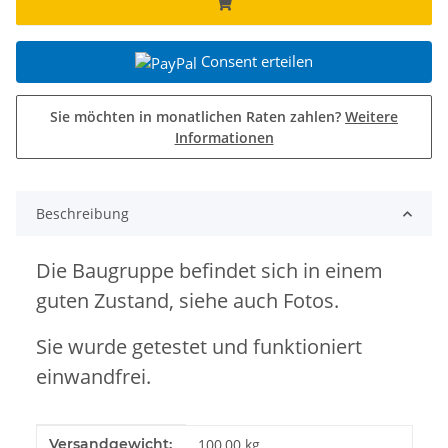
Consent erteilen
Sie möchten in monatlichen Raten zahlen?
Weitere
Informationen
Beschreibung
Die Baugruppe befindet sich in einem
guten Zustand, siehe auch Fotos.
Sie wurde getestet und funktioniert
einwandfrei.
Produkteigenschaft
Wert
Versandgewicht:
100,00 kg