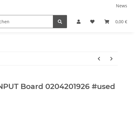
News
0,00 €
NPUT Board 0204201926 #used