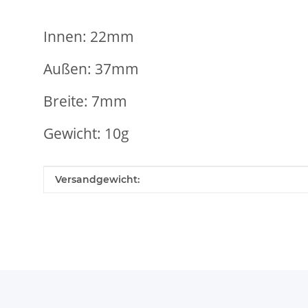
Innen: 22mm
Außen: 37mm
Breite: 7mm
Gewicht: 10g
Produkteigenschaft
Wert
Versandgewicht: