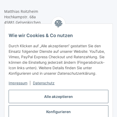
Matthias Roitzheim
Hochkampstr. 68a
45881 Gelsenkirchen
Tel.: +49 (0)209 95905913
Wie wir Cookies & Co nutzen
Fax: +49 (0) 209 95905915
Durch Klicken auf „Alle akzeptieren“ gestatten Sie den
shop@roitzheim-werkzeugmaschinen.de
Einsatz folgender Dienste auf unserer Website: YouTube,
Informationen
Vimeo, PayPal Express Checkout und Ratenzahlung. Sie
können die Einstellung jederzeit ändern (Fingerabdruck-
Icon links unten). Weitere Details finden Sie unter
Gesetzliche Informationen
Konfigurieren
und in unserer
Datenschutzerklärung
.
Impressum
|
Datenschutz
Alle akzeptieren
Konfigurieren
Vertrag widerrufen