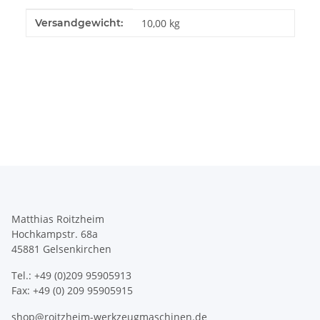
Produkteigenschaft
Wert
Versandgewicht:
10,00 kg
Matthias Roitzheim
Hochkampstr. 68a
45881 Gelsenkirchen
Tel.: +49 (0)209 95905913
Fax: +49 (0) 209 95905915
shop@roitzheim-werkzeugmaschinen.de