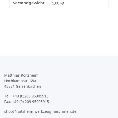
Produkteigenschaft
Wert
Versandgewicht:
5,00 kg
Matthias Roitzheim
Hochkampstr. 68a
45881 Gelsenkirchen
Tel.: +49 (0)209 95905913
Fax: +49 (0) 209 95905915
shop@roitzheim-werkzeugmaschinen.de