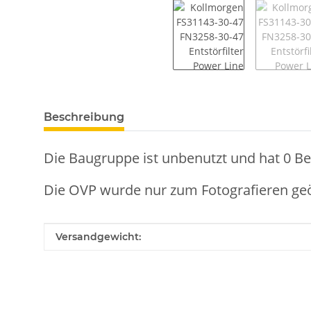
weitere Registerkarten anzeigen
Beschreibung
Die Baugruppe ist unbenutzt und hat 0 B
Die OVP wurde nur zum Fotografieren geö
Produkteigenschaft
Wert
Versandgewicht: