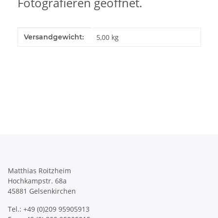
Fotografieren geöffnet.
Produkteigenschaft
Wert
Versandgewicht:
5,00 kg
Matthias Roitzheim
Hochkampstr. 68a
45881 Gelsenkirchen
Tel.: +49 (0)209 95905913