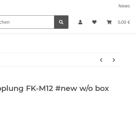
News
0,00 €
pplung FK-M12 #new w/o box