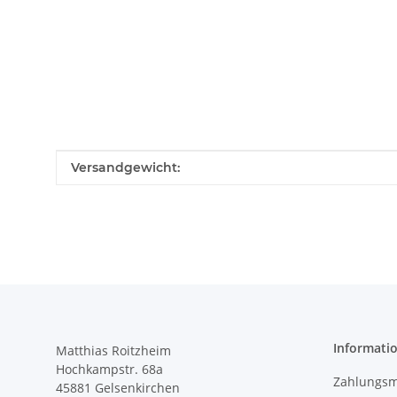
Produkteigenschaft
Wert
Versandgewicht:
Informati
Matthias Roitzheim
Hochkampstr. 68a
Zahlungsm
45881 Gelsenkirchen