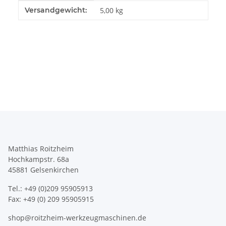
Produkteigenschaft
Wert
Versandgewicht:
5,00 kg
Matthias Roitzheim
Hochkampstr. 68a
45881 Gelsenkirchen
Tel.: +49 (0)209 95905913
Fax: +49 (0) 209 95905915
shop@roitzheim-werkzeugmaschinen.de