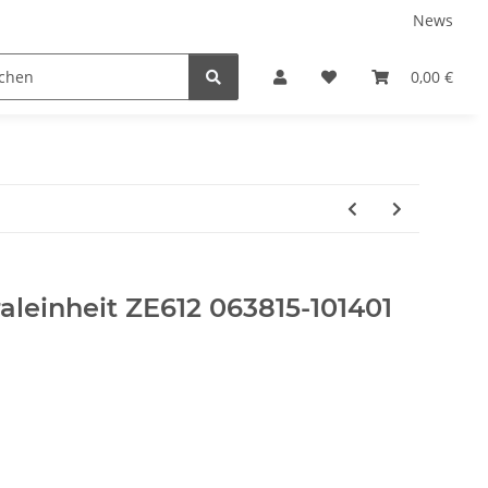
News
ns
0,00 €
leinheit ZE612 063815-101401