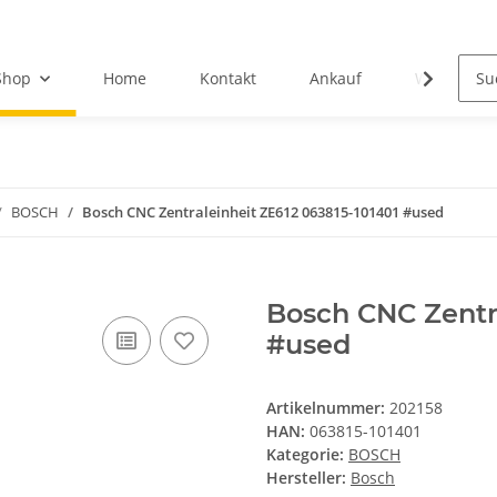
Shop
Home
Kontakt
Ankauf
Wir über u
BOSCH
Bosch CNC Zentraleinheit ZE612 063815-101401 #used
Bosch CNC Zentra
#used
Artikelnummer:
202158
HAN:
063815-101401
Kategorie:
BOSCH
Hersteller:
Bosch