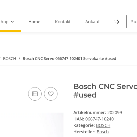
Shop
Home
Kontakt
Ankauf
Wir über u
BOSCH
Bosch CNC Servo 066747-102401 Servokarte #used
Bosch CNC Servo
#used
Artikelnummer:
202099
HAN:
066747-102401
Kategorie:
BOSCH
Hersteller:
Bosch