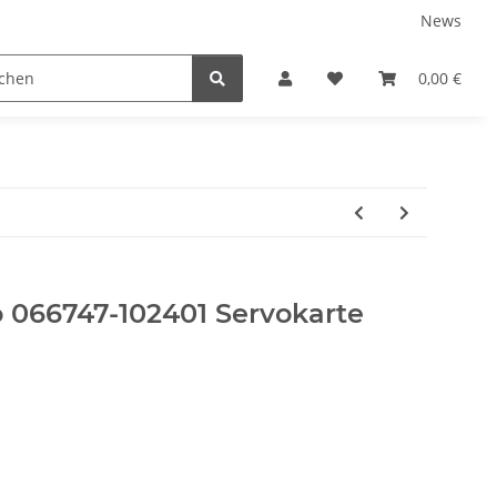
News
ns
0,00 €
 066747-102401 Servokarte