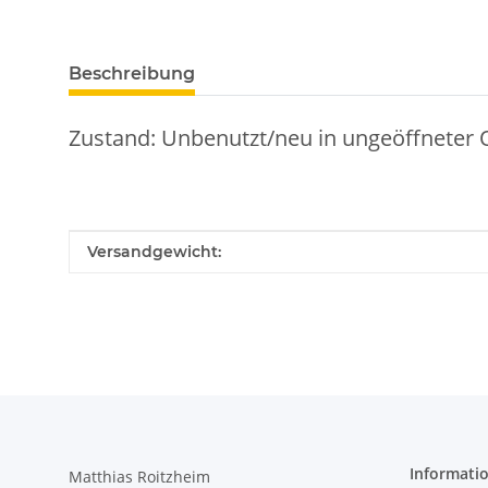
Beschreibung
Zustand: Unbenutzt/neu in ungeöffneter 
Produkteigenschaft
Wert
Versandgewicht:
Informati
Matthias Roitzheim