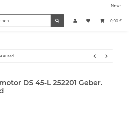
News
0,00 €
TM #used
motor DS 45-L 252201 Geber.
d