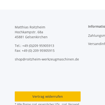
Informati
Matthias Roitzheim
Hochkampstr. 68a
Zahlungsm
45881 Gelsenkirchen
Versandin
Tel.: +49 (0)209 95905913
Fax: +49 (0) 209 95905915
shop@roitzheim-werkzeugmaschinen.de
Vertrag widerrufen
* Alle Preise zzgl. gesetzlicher USt., zzgl.
Versand