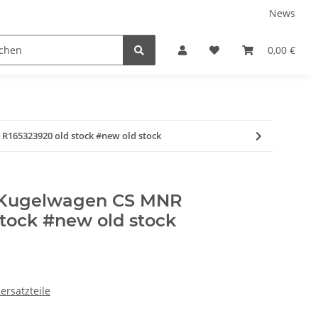
News
0,00 €
165323920 old stock #new old stock
 Kugelwagen CS MNR
stock #new old stock
ersatzteile