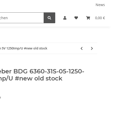
News
0,00 €
 5V 1250Imp/U #new old stock
ber BDG 6360-31S-05-1250-
mp/U #new old stock
7