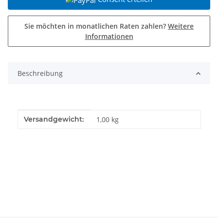
Sie möchten in monatlichen Raten zahlen?
Weitere
Informationen
Beschreibung
Produkteigenschaft
Wert
Versandgewicht:
1,00 kg