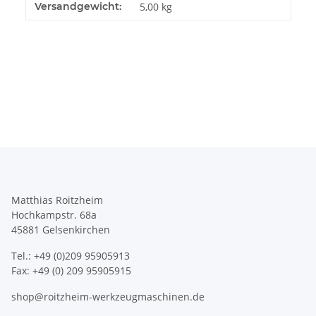
Produkteigenschaft
Wert
Versandgewicht:
5,00 kg
Matthias Roitzheim
Hochkampstr. 68a
45881 Gelsenkirchen
Tel.: +49 (0)209 95905913
Fax: +49 (0) 209 95905915
shop@roitzheim-werkzeugmaschinen.de